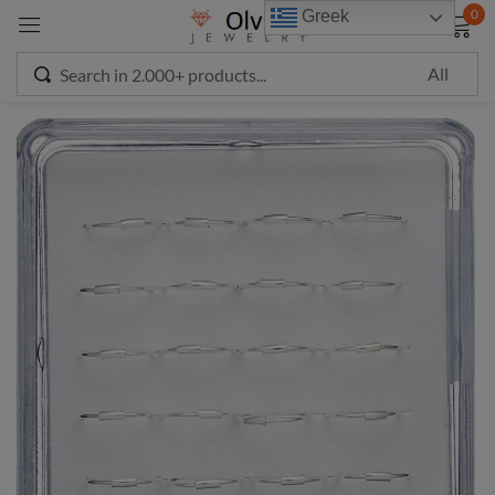
modal-check
0
Greek
Sign in
Remember me
Lost password?
LOG IN
CREATE AN ACCOUNT