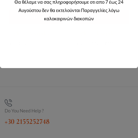
Θα θέλαμε να σας πληροφορήσουμε οτι απο 7 έως 24
Αυγούστου δεν θα εκτελούνται Παραγγελίες λόγω
ΔΙΑΒΆΣΤΕ
ΔΙΑΒΆΣΤΕ
καλοκαιρινών διακοπών
ΠΕΡΙΣΣΌΤΕΡΑ
ΠΕΡΙΣΣΌΤΕΡΑ
Login to view prices
Login to view prices
S02-1210
S02-0033 (1.5MM)
Do You Need Help ?
+30 2155252748