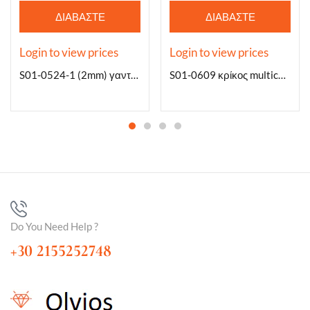
ΔΙΑΒΆΣΤΕ
ΔΙΑΒΆΣΤΕ
ΠΕΡΙΣΣΌΤΕΡΑ
ΠΕΡΙΣΣΌΤΕΡΑ
Login to view prices
Login to view prices
S01-0524-1 (2mm) γαντζάκια
S01-0609 κρίκος multicolor 1.2m x (10.12.14)mm
Do You Need Help ?
+30 2155252748