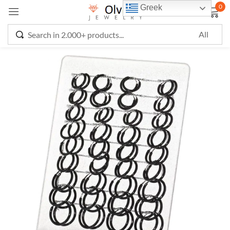
0
Greek
Sign in
Remember me
Lost password?
LOG IN
CREATE AN ACCOUNT