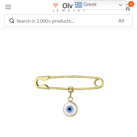
0
Greek
Sign in
Remember me
Lost password?
LOG IN
CREATE AN ACCOUNT