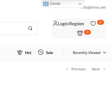
Greek
info@olvios.net
0
Login/Register
0
Login to view prices
ΠΡΟΣΘΉΚΗ ΣΤΟ ΚΑΛΆΘΙ
Hot
Sale
Recently Viewed
Previous
Next