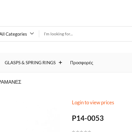
All Categories
P14-
GLASPS & SPRING RINGS
Προσφορές
0053
ΡΑΜΑΝΕΣ
Login to view prices
P14-0053