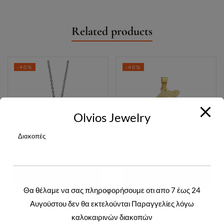
Related products
-40%
-40%
Olvios Jewelry
Διακοπές
ΔΙΑΒΆΣΤΕ
ΔΙΑΒΆΣΤΕ
Θα θέλαμε να σας πληροφορήσουμε οτι απο 7 έως 24
ΠΕΡΙΣΣΌΤΕΡΑ
ΠΕΡΙΣΣΌΤΕΡΑ
Login to view prices
Login to view prices
Αυγούστου δεν θα εκτελούνται Παραγγελίες λόγω
καλοκαιρινών διακοπών
Y07089
Y01611G