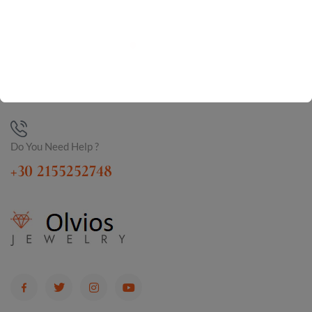
Do You Need Help ?
+30 2155252748