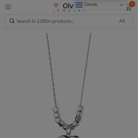
modal-check
0
Greek
Sign in
Remember me
Lost password?
LOG IN
CREATE AN ACCOUNT