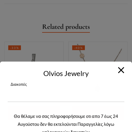
Related products
-33%
-40%
Olvios Jewelry
Διακοπές
ΔΙΑΒΆΣΤΕ
ΔΙΑΒΆΣΤΕ
Θα θέλαμε να σας πληροφορήσουμε οτι απο 7 έως 24
Αυγούστου δεν θα εκτελούνται Παραγγελίες λόγω
ΠΕΡΙΣΣΌΤΕΡΑ
ΠΕΡΙΣΣΌΤΕΡΑ
Login to view prices
Login to view prices
καλοκαιρινών διακοπών