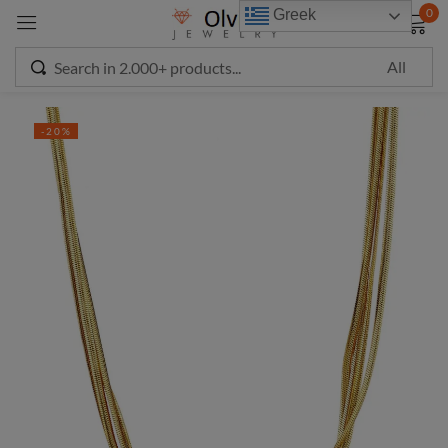
modal-check
0
Greek
Sign in
-20%
Remember me
Lost password?
LOG IN
CREATE AN ACCOUNT