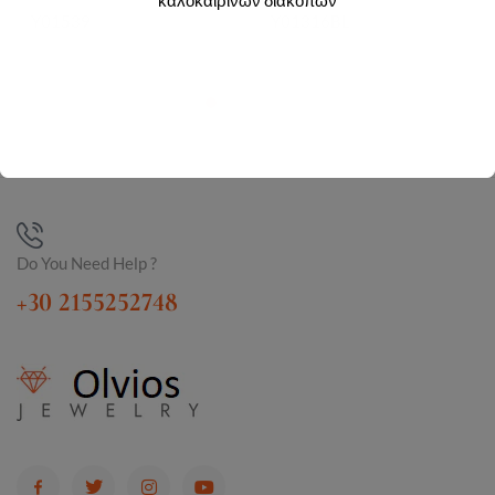
Y01539
Y01316BL
Do You Need Help ?
+30 2155252748