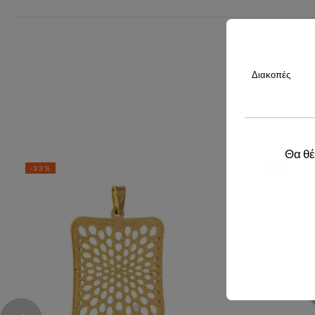
Διακοπές
Θα θέ
-33%
-33%