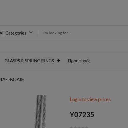
modal-check
All Categories
Y07235
GLASPS & SPRING RINGS
Προσφορές
ΙΑ->ΚΟΛΙΕ
Login to view prices
Y07235