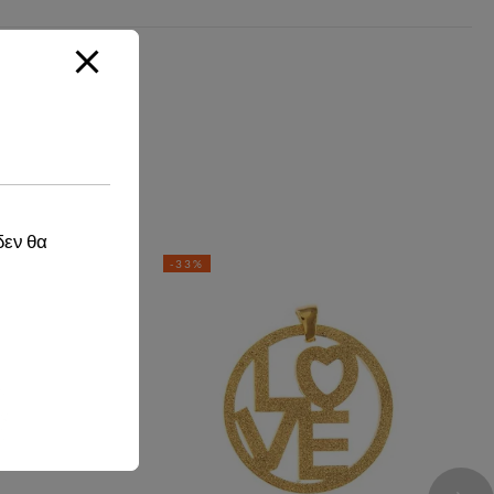
δεν θα
-33%