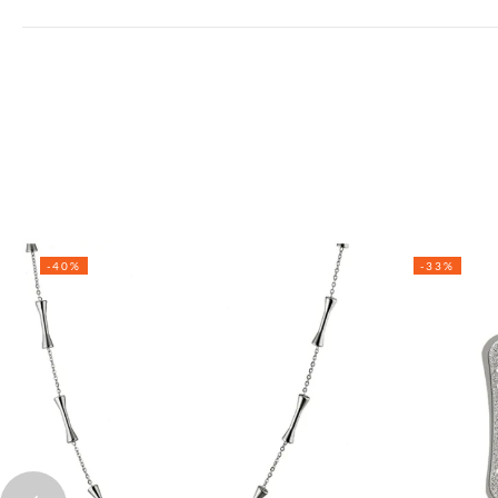
-40%
-33%