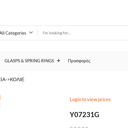
All Categories
Y07231G
GLASPS & SPRING RINGS
Προσφορές
ΙΑ->ΚΟΛΙΕ
Login to view prices
Y07231G