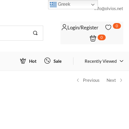
Greek
info@olvios.net
0
Login/Register
0
Login to view prices
Hot
Sale
Recently Viewed
Previous
Next