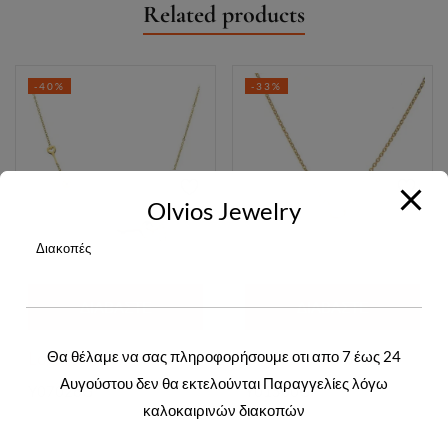
Related products
-40%
-33%
Olvios Jewelry
Διακοπές
ΔΙΑΒΆΣΤΕ
ΔΙΑΒΆΣΤΕ
ΠΕΡΙΣΣΌΤΕΡΑ
ΠΕΡΙΣΣΌΤΕΡΑ
Θα θέλαμε να σας πληροφορήσουμε οτι απο 7 έως 24
Login to view prices
Login to view prices
Αυγούστου δεν θα εκτελούνται Παραγγελίες λόγω
Y07028G
Y01500G
καλοκαιρινών διακοπών