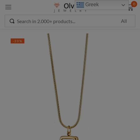
modal-check
0
Greek
Sign in
-20%
Remember me
Lost password?
LOG IN
CREATE AN ACCOUNT