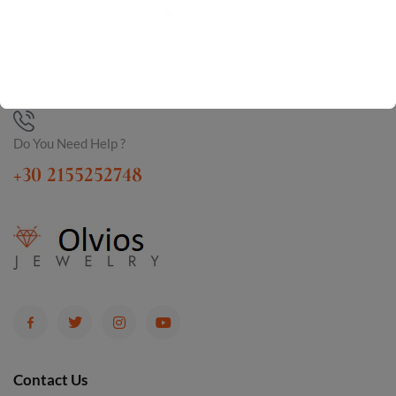
Do You Need Help ?
+30 2155252748
Contact Us