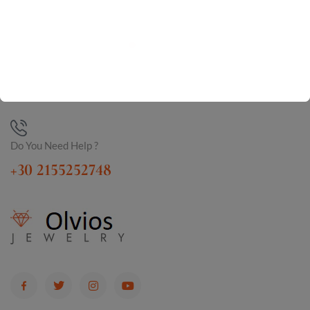
Do You Need Help ?
+30 2155252748