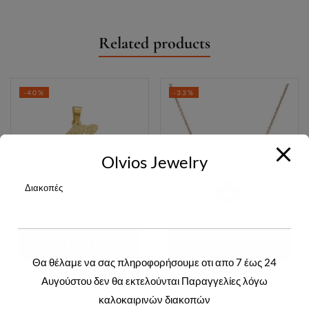
Related products
-40%
-33%
Olvios Jewelry
Διακοπές
ΔΙΑΒΆΣΤΕ
ΔΙΑΒΆΣΤΕ
Θα θέλαμε να σας πληροφορήσουμε οτι απο 7 έως 24
ΠΕΡΙΣΣΌΤΕΡΑ
ΠΕΡΙΣΣΌΤΕΡΑ
Login to view prices
Login to view prices
Αυγούστου δεν θα εκτελούνται Παραγγελίες λόγω
καλοκαιρινών διακοπών
Y01611G
Y01637BL