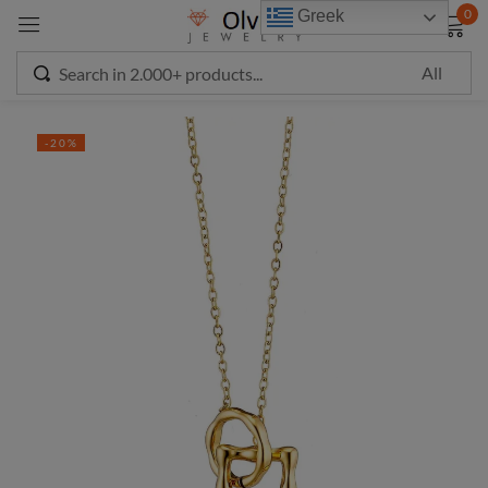
modal-check
0
Greek
Sign in
-20%
Remember me
Lost password?
LOG IN
CREATE AN ACCOUNT