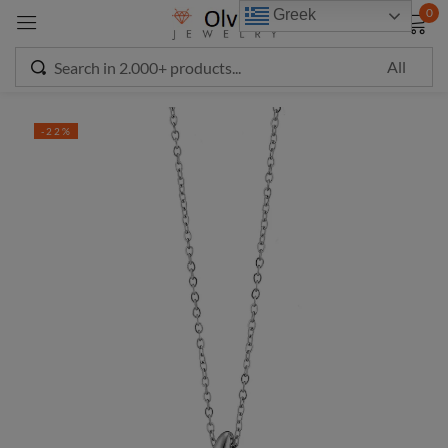
modal-check
0
Greek
Sign in
-22%
Remember me
Lost password?
LOG IN
CREATE AN ACCOUNT