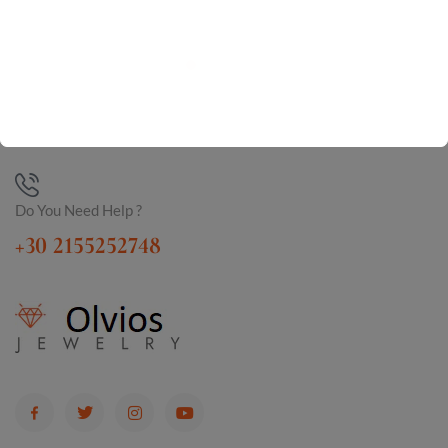
Do You Need Help ?
+30 2155252748