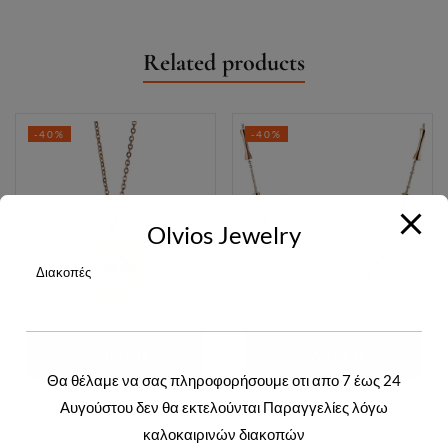
Related products
-40%
-40%
Olvios Jewelry
Διακοπές
ΔΙΑΒΆΣΤΕ
ΔΙΑΒΆΣΤΕ
Θα θέλαμε να σας πληροφορήσουμε οτι απο 7 έως 24
ΠΕΡΙΣΣΌΤΕΡΑ
ΠΕΡΙΣΣΌΤΕΡΑ
Login to view prices
Login to view prices
Αυγούστου δεν θα εκτελούνται Παραγγελίες λόγω
καλοκαιρινών διακοπών
Y07091R
Y07077R