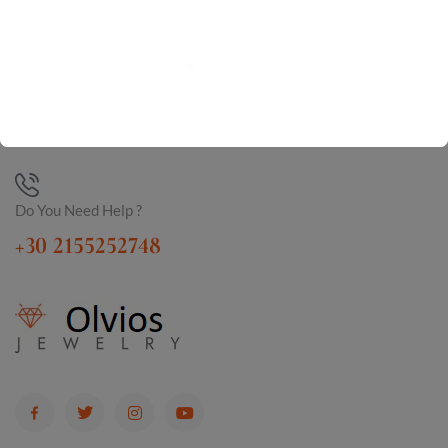
Do You Need Help ?
+30 2155252748