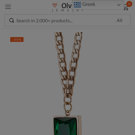
modal-check
0
Greek
Sign in
-30%
Remember me
Lost password?
LOG IN
CREATE AN ACCOUNT