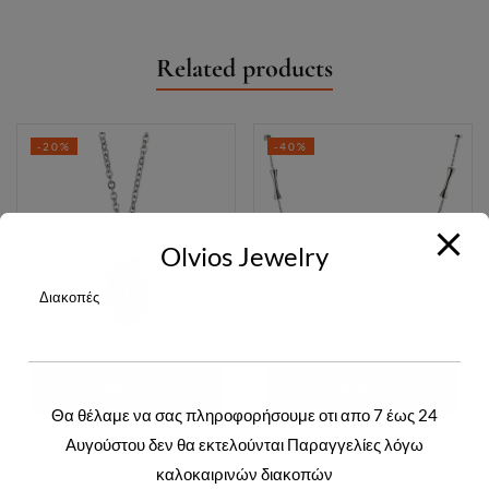
Related products
-20%
-40%
Olvios Jewelry
Διακοπές
ΔΙΑΒΆΣΤΕ
ΔΙΑΒΆΣΤΕ
Θα θέλαμε να σας πληροφορήσουμε οτι απο 7 έως 24
ΠΕΡΙΣΣΌΤΕΡΑ
ΠΕΡΙΣΣΌΤΕΡΑ
Login to view prices
Login to view prices
Αυγούστου δεν θα εκτελούνται Παραγγελίες λόγω
καλοκαιρινών διακοπών
Y07083
Y07077