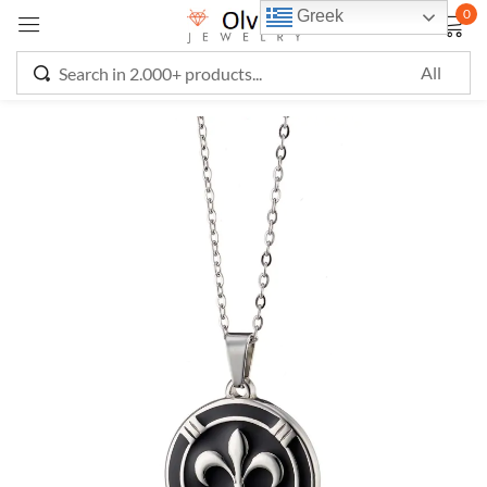
0
Greek
Sign in
Remember me
Lost password?
LOG IN
CREATE AN ACCOUNT