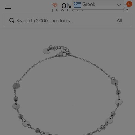
modal-check
0
Greek
Sign in
Remember me
Lost password?
LOG IN
CREATE AN ACCOUNT