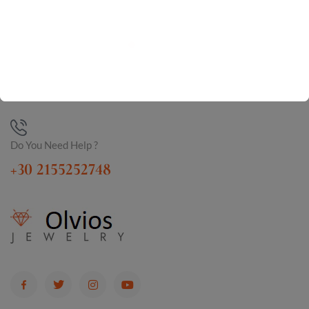
Do You Need Help ?
+30 2155252748