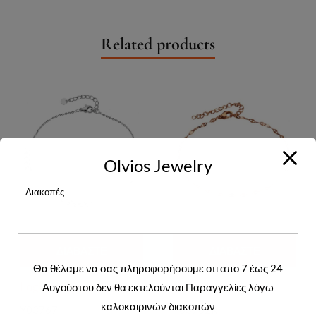
Related products
Olvios Jewelry
Διακοπές
ΔΙΑΒΆΣΤΕ
ΔΙΑΒΆΣΤΕ
Θα θέλαμε να σας πληροφορήσουμε οτι απο 7 έως 24
ΠΕΡΙΣΣΌΤΕΡΑ
ΠΕΡΙΣΣΌΤΕΡΑ
Login to view prices
Login to view prices
Αυγούστου δεν θα εκτελούνται Παραγγελίες λόγω
καλοκαιρινών διακοπών
Y03767
Y03702R