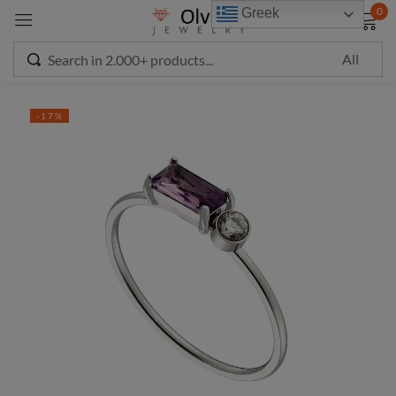
modal-check
0
Greek
Sign in
-17%
Remember me
Lost password?
LOG IN
CREATE AN ACCOUNT