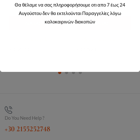
Θα θέλαμε να σας πληροφορήσουμε οτι απο 7 έως 24
Αυγούστου δεν θα εκτελούνται Παραγγελίες λόγω
καλοκαιρινών διακοπών
ΔΙΑΒΆΣΤΕ
ΔΙΑΒΆΣΤΕ
ΠΕΡΙΣΣΌΤΕΡΑ
ΠΕΡΙΣΣΌΤΕΡΑ
Login to view prices
Login to view prices
YD2283R
Y02392R
Do You Need Help ?
+30 2155252748