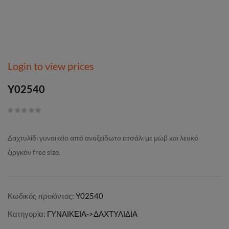
Login to view prices
Y02540
Δαχτυλίδι γυναικείο από ανοξείδωτο ατσάλι με μώβ και λευκό
ζιργκόν free size.
Κωδικός προϊόντος:
Y02540
Κατηγορία:
ΓΥΝΑΙΚΕΙΑ->ΔΑΧΤΥΛΙΔΙΑ