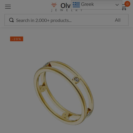
modal-check
0
Greek
Sign in
-20%
Remember me
Lost password?
LOG IN
CREATE AN ACCOUNT