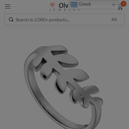
modal-check
0
Greek
Sign in
Remember me
Lost password?
LOG IN
CREATE AN ACCOUNT