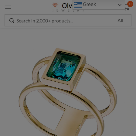
modal-check
0
Greek
Sign in
Remember me
Lost password?
LOG IN
CREATE AN ACCOUNT