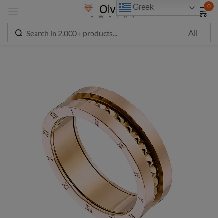
modal-check
0
Greek
Sign in
Remember me
Lost password?
LOG IN
CREATE AN ACCOUNT