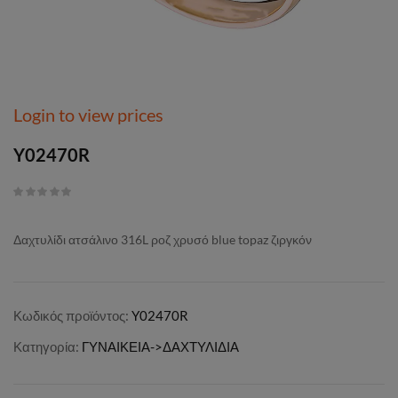
Login to view prices
Y02470R
Δαχτυλίδι ατσάλινο 316L ροζ χρυσό blue topaz ζιργκόν
Κωδικός προϊόντος:
Y02470R
Κατηγορία:
ΓΥΝΑΙΚΕΙΑ->ΔΑΧΤΥΛΙΔΙΑ