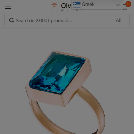
modal-check
0
Greek
Sign in
Remember me
Lost password?
LOG IN
CREATE AN ACCOUNT