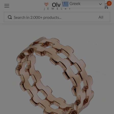
modal-check
0
Greek
Sign in
Remember me
Lost password?
LOG IN
CREATE AN ACCOUNT