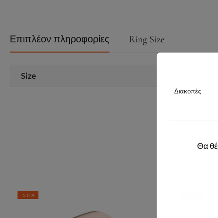
Επιπλέον πληροφορίες
Ring Size
Size
Διακοπές
Θα θέ
-20%
-30%