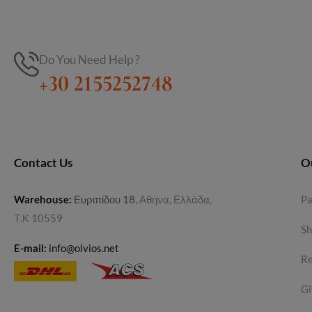
Do You Need Help ?
+30 2155252748
Contact Us
O
Warehouse
:
Ευριπίδου 18
, Αθήνα, Ελλάδα,
P
Τ.Κ 10559
Sh
E-mail:
info@olvios.net
Re
Gi