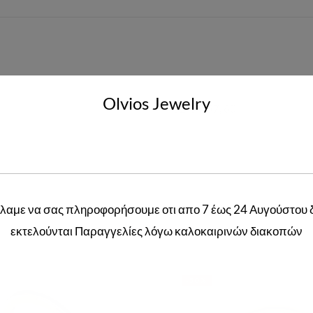
Olvios Jewelry
52
,
54
,
57
,
60
λαμε να σας πληροφορήσουμε οτι απο 7 έως 24 Αυγούστου 
Related products
εκτελούνται Παραγγελίες λόγω καλοκαιρινών διακοπών
-50%