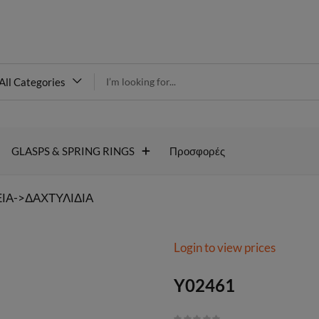
modal-check
All Categories
Y02461
GLASPS & SPRING RINGS
Προσφορές
ΙΑ->ΔΑΧΤΥΛΙΔΙΑ
Login to view prices
Y02461