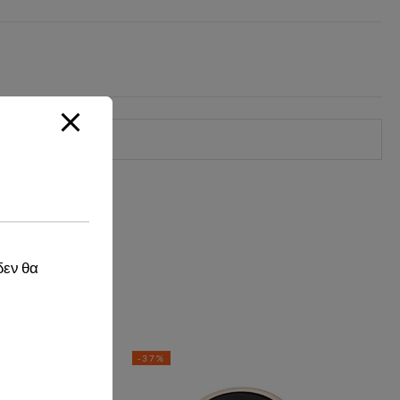
δεν θα
-37%