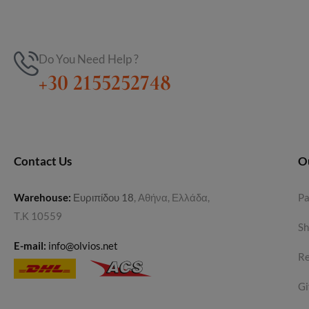
Do You Need Help ?
+30 2155252748
Contact Us
O
Warehouse
:
Ευριπίδου 18
, Αθήνα, Ελλάδα,
P
Τ.Κ 10559
Sh
E-mail:
info@olvios.net
Re
Gi