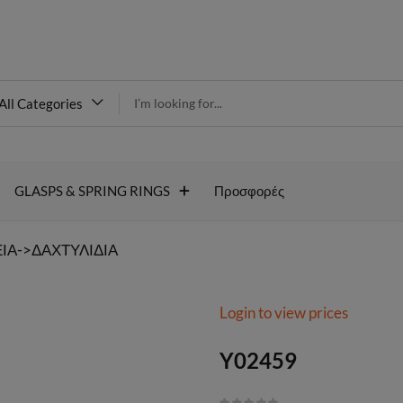
modal-check
All Categories
Y02459
GLASPS & SPRING RINGS
Προσφορές
ΙΑ->ΔΑΧΤΥΛΙΔΙΑ
Login to view prices
Y02459