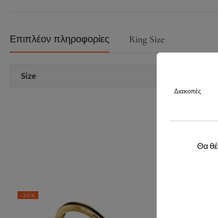
Επιπλέον πληροφορίες
Ring Size
Size
Διακοπές
Θα θέ
-30%
-20%