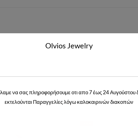
Olvios Jewelry
52
,
60
λαμε να σας πληροφορήσουμε οτι απο 7 έως 24 Αυγούστου 
Related products
εκτελούνται Παραγγελίες λόγω καλοκαιρινών διακοπών
-20%