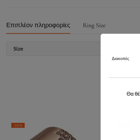
Επιπλέον πληροφορίες
Ring Size
Size
Διακοπές
Θα θέ
-30%
-20%