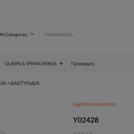
modal-check
All Categories
Y02428
GLASPS & SPRING RINGS
Προσφορές
ΙΑ->ΔΑΧΤΥΛΙΔΙΑ
Login to view prices
Y02428