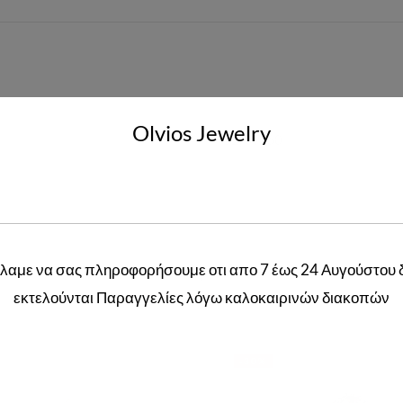
Olvios Jewelry
52
,
57
,
60
λαμε να σας πληροφορήσουμε οτι απο 7 έως 24 Αυγούστου 
Related products
εκτελούνται Παραγγελίες λόγω καλοκαιρινών διακοπών
-30%