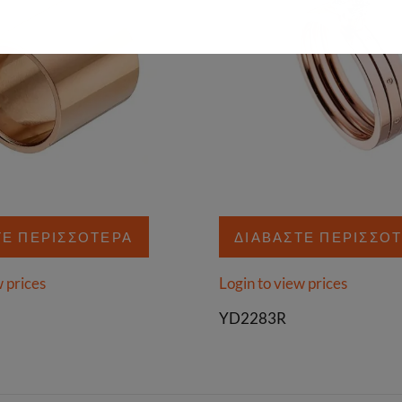
ΤΕ ΠΕΡΙΣΣΌΤΕΡΑ
ΔΙΑΒΆΣΤΕ ΠΕΡΙΣΣΌ
w prices
Login to view prices
YD2283R