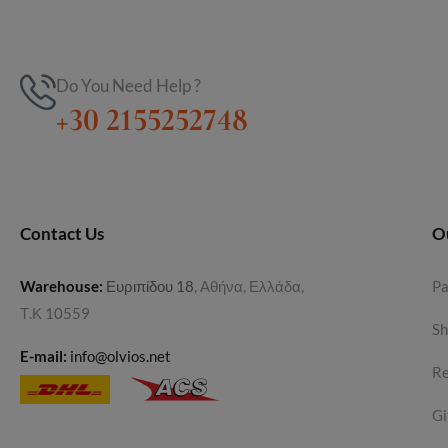
Do You Need Help ?
+30 2155252748
Contact Us
O
Warehouse
:
Ευριπίδου 18
, Αθήνα, Ελλάδα,
P
Τ.Κ 10559
Sh
E-mail:
info@olvios.net
Re
Gi