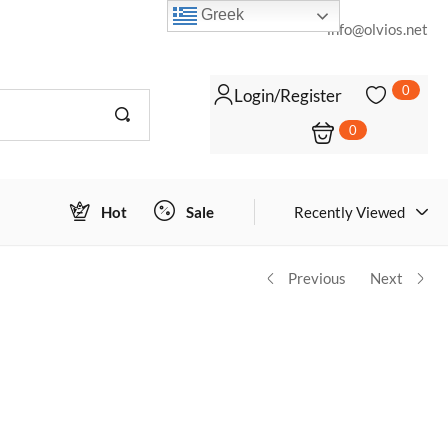
Greek
info@olvios.net
0
Login/Register
0
Login to view prices
Hot
Sale
Recently Viewed
Previous
Next