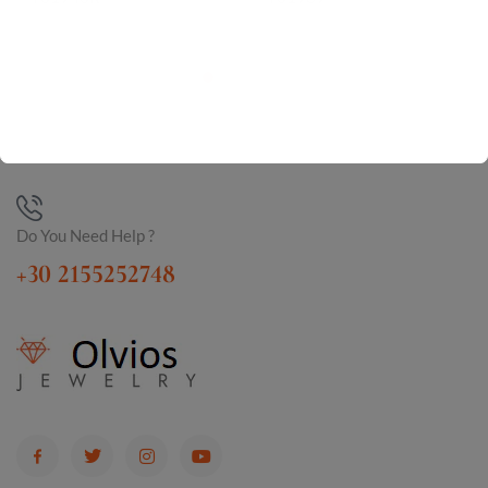
Do You Need Help ?
+30 2155252748