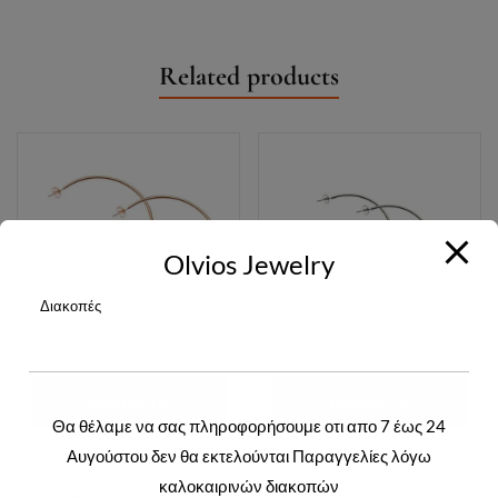
Related products
Olvios Jewelry
Διακοπές
ΔΙΑΒΆΣΤΕ
ΔΙΑΒΆΣΤΕ
Θα θέλαμε να σας πληροφορήσουμε οτι απο 7 έως 24
ΠΕΡΙΣΣΌΤΕΡΑ
ΠΕΡΙΣΣΌΤΕΡΑ
Αυγούστου δεν θα εκτελούνται Παραγγελίες λόγω
Login to view prices
Login to view prices
καλοκαιρινών διακοπών
Y01940R
Y01939