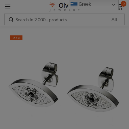
modal-check
0
Greek
Sign in
-25%
Remember me
Lost password?
LOG IN
CREATE AN ACCOUNT