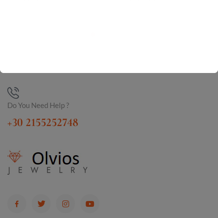
Do You Need Help ?
+30 2155252748