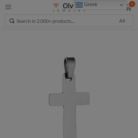
modal-check
0
Greek
Sign in
Remember me
Lost password?
LOG IN
CREATE AN ACCOUNT