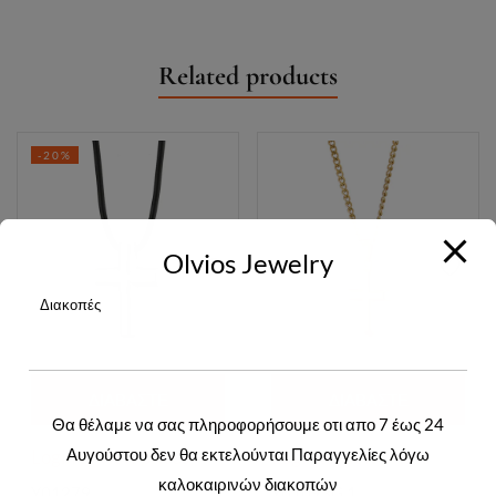
Related products
-20%
Olvios Jewelry
Διακοπές
ΔΙΑΒΆΣΤΕ
ΔΙΑΒΆΣΤΕ
Θα θέλαμε να σας πληροφορήσουμε οτι απο 7 έως 24
ΠΕΡΙΣΣΌΤΕΡΑ
ΠΕΡΙΣΣΌΤΕΡΑ
Αυγούστου δεν θα εκτελούνται Παραγγελίες λόγω
Login to view prices
Login to view prices
καλοκαιρινών διακοπών
Y01279
Y01093G.1