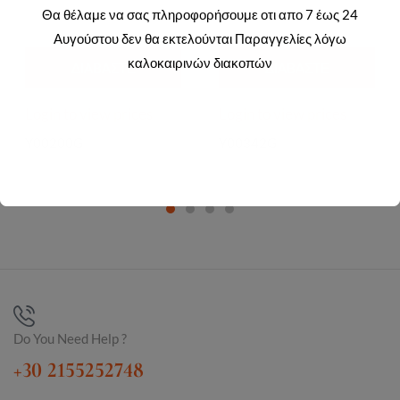
Θα θέλαμε να σας πληροφορήσουμε οτι απο 7 έως 24
Αυγούστου δεν θα εκτελούνται Παραγγελίες λόγω
καλοκαιρινών διακοπών
ΔΙΑΒΆΣΤΕ
ΔΙΑΒΆΣΤΕ
ΠΕΡΙΣΣΌΤΕΡΑ
ΠΕΡΙΣΣΌΤΕΡΑ
Login to view prices
Login to view prices
Y00200G
Y00342G
Do You Need Help ?
+30 2155252748