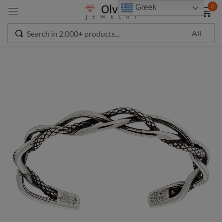
modal-check
0
Greek
Sign in
Remember me
Lost password?
LOG IN
CREATE AN ACCOUNT