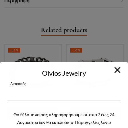
Περιγραφή
Related products
-15%
-10%
Olvios Jewelry
Διακοπές
ΔΙΑΒΆΣΤΕ
ΔΙΑΒΆΣΤΕ
Θα θέλαμε να σας πληροφορήσουμε οτι απο 7 έως 24
Αυγούστου δεν θα εκτελούνται Παραγγελίες λόγω
ΠΕΡΙΣΣΌΤΕΡΑ
ΠΕΡΙΣΣΌΤΕΡΑ