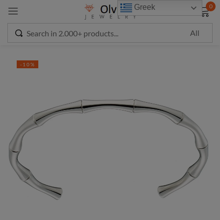
modal-check
0
Greek
Sign in
-10%
Remember me
Lost password?
LOG IN
CREATE AN ACCOUNT