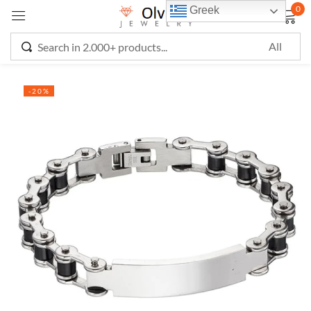
0
Greek
Sign in
-20%
Remember me
Lost password?
LOG IN
CREATE AN ACCOUNT