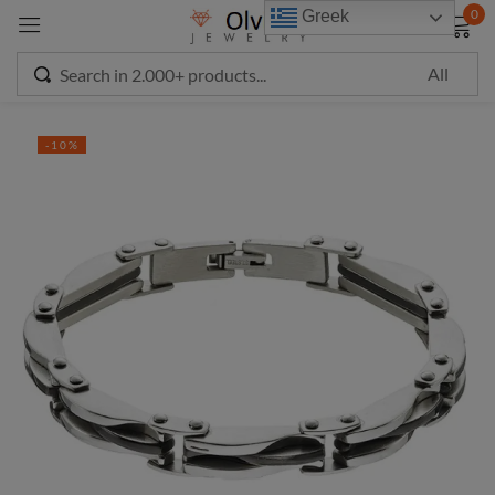
modal-check
0
Greek
Sign in
-10%
Remember me
Lost password?
LOG IN
CREATE AN ACCOUNT