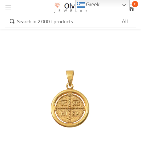
0
Greek
Sign in
Remember me
Lost password?
LOG IN
CREATE AN ACCOUNT