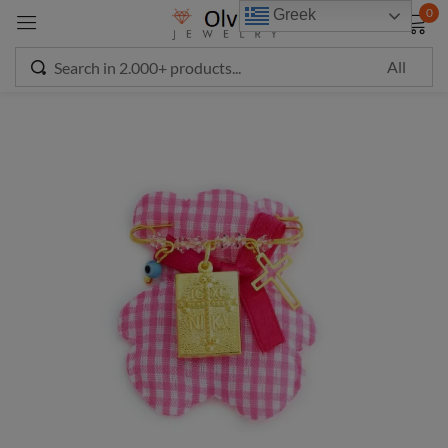
modal-check
0
Greek
Sign in
Remember me
Lost password?
LOG IN
CREATE AN ACCOUNT