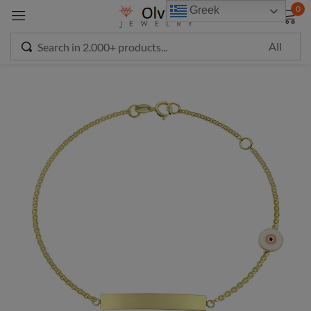
modal-check
0
Greek
Sign in
Remember me
Lost password?
LOG IN
CREATE AN ACCOUNT