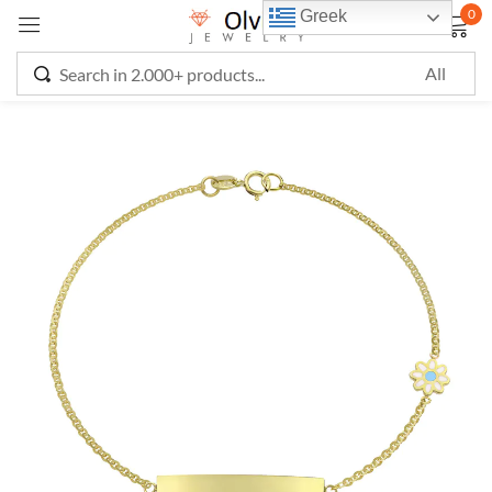
0
Greek
Sign in
Remember me
Lost password?
LOG IN
CREATE AN ACCOUNT