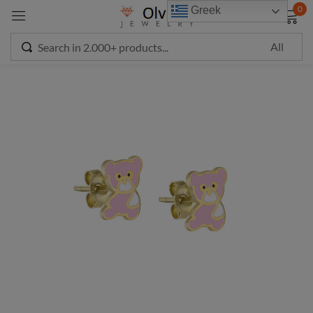
modal-check
0
Greek
Sign in
Remember me
Lost password?
LOG IN
CREATE AN ACCOUNT