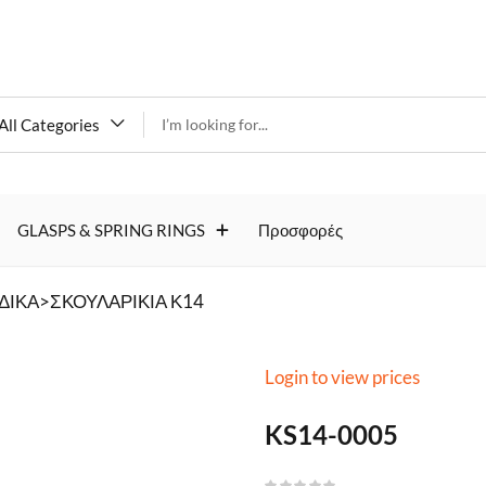
All Categories
KS14-
GLASPS & SPRING RINGS
Προσφορές
0005
ΔΙΚΑ>ΣΚΟΥΛΑΡΙΚΙΑ Κ14
Login to view prices
KS14-0005