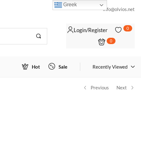
Greek
info@olvios.net
0
Login/Register
0
Login to view prices
ΠΡΟΣΘΉΚΗ ΣΤΟ ΚΑΛΆΘΙ
Hot
Sale
Recently Viewed
Previous
Next