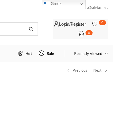
Greek
info@olvios.net
0
Login/Register
0
Login to view prices
ΠΡΟΣΘΉΚΗ ΣΤΟ ΚΑΛΆΘΙ
Hot
Sale
Recently Viewed
Previous
Next