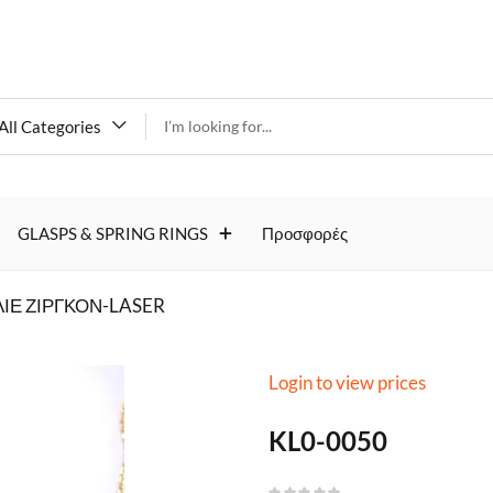
All Categories
KL0-
GLASPS & SPRING RINGS
Προσφορές
0050
ΙΕ ΖΙΡΓΚΟΝ-LASER
Login to view prices
KL0-0050