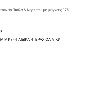
στοιχείο Πιπίλα & Κοριτσάκι με φιόγγους 375
8
ΤΑ Κ9->ΠΑΙΔΙΚΑ>Π.ΒΡΑΧΙΟΛΙΑ_K9