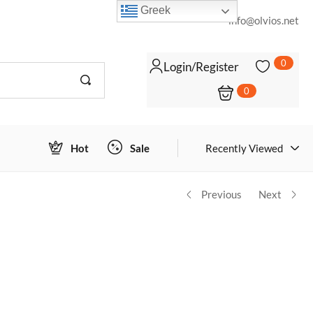
Greek
info@olvios.net
0
Login/Register
0
Login to view prices
ΠΡΟΣΘΉΚΗ ΣΤΟ ΚΑΛΆΘΙ
Hot
Sale
Recently Viewed
Previous
Next