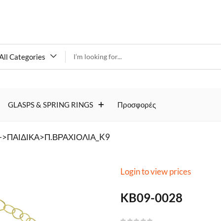
All Categories
KB09-
GLASPS & SPRING RINGS
Προσφορές
0028
>ΠΑΙΔΙΚΑ>Π.ΒΡΑΧΙΟΛΙΑ_K9
Login to view prices
KB09-0028