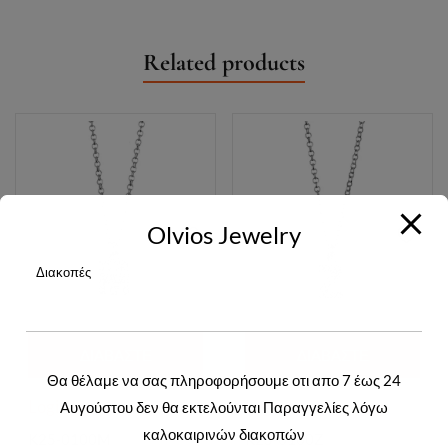
Related products
Olvios Jewelry
Διακοπές
ΔΙΑΒΆΣΤΕ
ΔΙΑΒΆΣΤΕ
Θα θέλαμε να σας πληροφορήσουμε οτι απο 7 έως 24
ΠΕΡΙΣΣΌΤΕΡΑ
ΠΕΡΙΣΣΌΤΕΡΑ
Login to view prices
Login to view prices
Αυγούστου δεν θα εκτελούνται Παραγγελίες λόγω
καλοκαιρινών διακοπών
K25-0100M
K25-0100Z