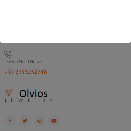
Do You Need Help ?
+30 2155252748