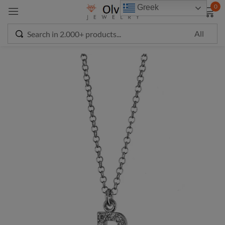
modal-check
0
Greek
Sign in
Remember me
Lost password?
LOG IN
CREATE AN ACCOUNT