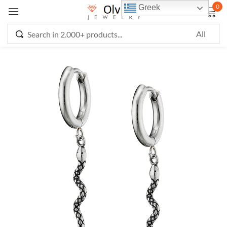
0
Greek
Sign in
Remember me
Lost password?
LOG IN
CREATE AN ACCOUNT