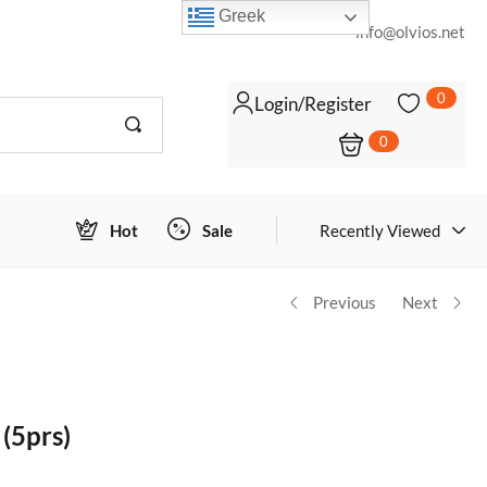
Greek
info@olvios.net
0
Login/Register
0
Login to view prices
Hot
Sale
Recently Viewed
Previous
Next
(5prs)