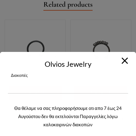
Related products
Olvios Jewelry
Διακοπές
ΔΙΑΒΆΣΤΕ
ΔΙΑΒΆΣΤΕ
ΠΕΡΙΣΣΌΤΕΡΑ
ΠΕΡΙΣΣΌΤΕΡΑ
Θα θέλαμε να σας πληροφορήσουμε οτι απο 7 έως 24
Login to view prices
Login to view prices
Αυγούστου δεν θα εκτελούνται Παραγγελίες λόγω
F01-0892 (1.2*10*3) 5 τεμάχια
F01-0636 (1.2*10*3) 5 τεμάχια
καλοκαιρινών διακοπών