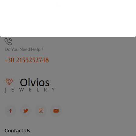
Do You Need Help ?
+30 2155252748
Contact Us