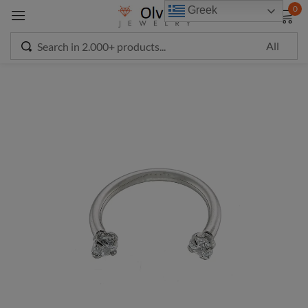
modal-check
0
Greek
Sign in
Remember me
Lost password?
LOG IN
CREATE AN ACCOUNT