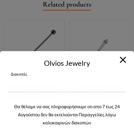
Related products
Olvios Jewelry
Διακοπές
ΔΙΑΒΆΣΤΕ
ΔΙΑΒΆΣΤΕ
ΠΕΡΙΣΣΌΤΕΡΑ
ΠΕΡΙΣΣΌΤΕΡΑ
Θα θέλαμε να σας πληροφορήσουμε οτι απο 7 έως 24
Login to view prices
Login to view prices
Αυγούστου δεν θα εκτελούνται Παραγγελίες λόγω
F01-0404-1 (1.6*36*5)
F01-0473
καλοκαιρινών διακοπών