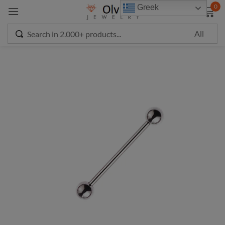
modal-check
0
Greek
Sign in
Remember me
Lost password?
LOG IN
CREATE AN ACCOUNT