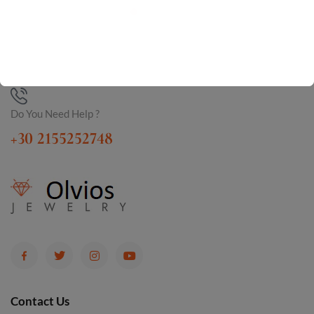
Do You Need Help ?
+30 2155252748
Contact Us